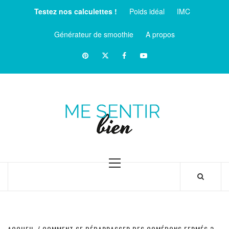
Aller
Testez nos calculettes !
Poids idéal
IMC
au
contenu
Générateur de smoothie
A propos
Pinterest
Twitter
facebook
Youtube
ME
SENTIR
MAGAZINE SUR LE BIEN-ÊTRE ET LA SANTÉ
BIEN
Menu
principal