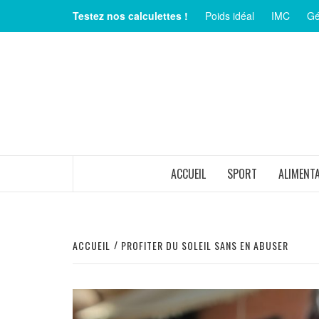
Aller
Testez nos calculettes !
Poids idéal
IMC
Gé
au
contenu
MAGAZINE SUR LE BIEN-ÊTRE ET LA SANTÉ
ACCUEIL
SPORT
ALIMENT
ACCUEIL
PROFITER DU SOLEIL SANS EN ABUSER