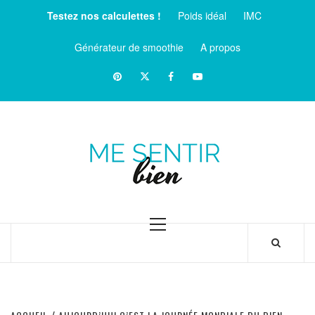
Aller
Testez nos calculettes !
Poids idéal
IMC
au
contenu
Générateur de smoothie
A propos
Pinterest
Twitter
facebook
Youtube
ME
SENTIR
MAGAZINE SUR LE BIEN-ÊTRE ET LA SANTÉ
BIEN
Menu
principal