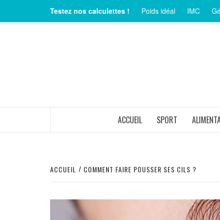
Aller
Testez nos calculettes !
Poids idéal
IMC
Gé
au
contenu
MAGAZINE SUR LE BIEN-ÊTRE ET LA SANTÉ
ACCUEIL
SPORT
ALIMENT
ACCUEIL
COMMENT FAIRE POUSSER SES CILS ?