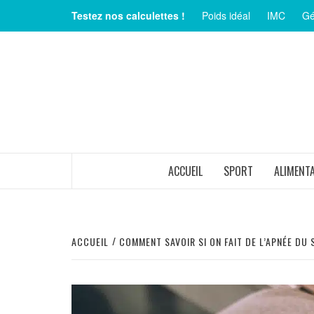
Aller
Testez nos calculettes !
Poids idéal
IMC
Gé
au
contenu
MAGAZINE SUR LE BIEN-ÊTRE ET LA SANTÉ
ACCUEIL
SPORT
ALIMENT
ACCUEIL
COMMENT SAVOIR SI ON FAIT DE L’APNÉE DU 