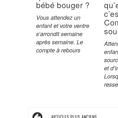
bébé bouger ?
qu’
c’es
Vous attendez un
Com
enfant et votre ventre
sou
s’arrondit semaine
après semaine. Le
Atten
compte à rebours
enfan
sourc
et d’
Lors
resse
Navigation
ARTICLES PLUS ANCIENS