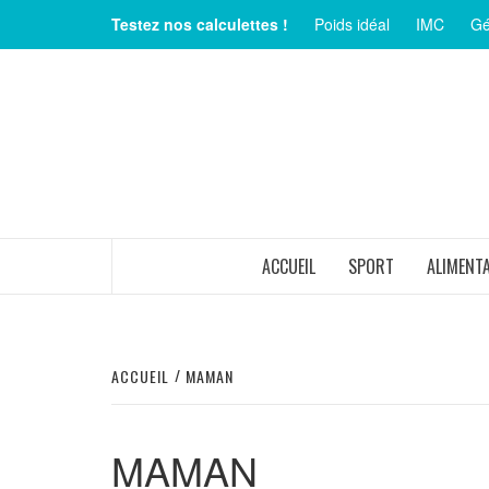
Aller
Testez nos calculettes !
Poids idéal
IMC
Gé
au
contenu
MAGAZINE SUR LE BIEN-ÊTRE ET LA SANTÉ
ACCUEIL
SPORT
ALIMENT
ACCUEIL
MAMAN
MAMAN