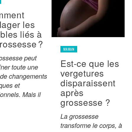
mment
lager les
bles liés à
grossesse ?
MAMAN
ossesse peut
Est-ce que les
îner toute une
vergetures
e de changements
disparaissent
ques et
après
onnels. Mais il
grossesse ?
La grossesse
transforme le corps, à