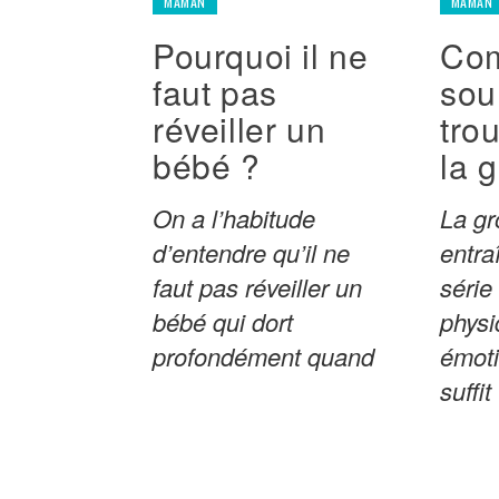
MAMAN
MAMAN
Pourquoi il ne
Co
faut pas
sou
réveiller un
trou
bébé ?
la 
On a l’habitude
La gr
d’entendre qu’il ne
entra
faut pas réveiller un
séri
bébé qui dort
physi
profondément quand
émoti
suffit