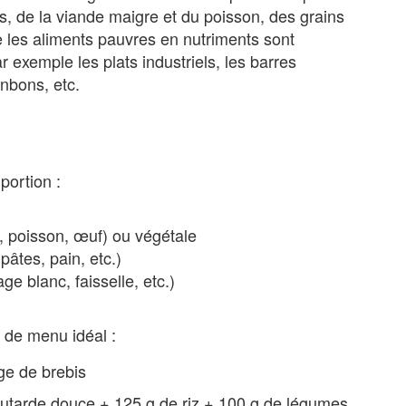
ais, de la viande maigre et du poisson, des grains
e les aliments pauvres en nutriments sont
exemple les plats industriels, les barres
onbons, etc.
portion :
, poisson, œuf) ou végétale
pâtes, pain, etc.)
ge blanc, faisselle, etc.)
 de menu idéal :
ge de brebis
a moutarde douce + 125 g de riz + 100 g de légumes