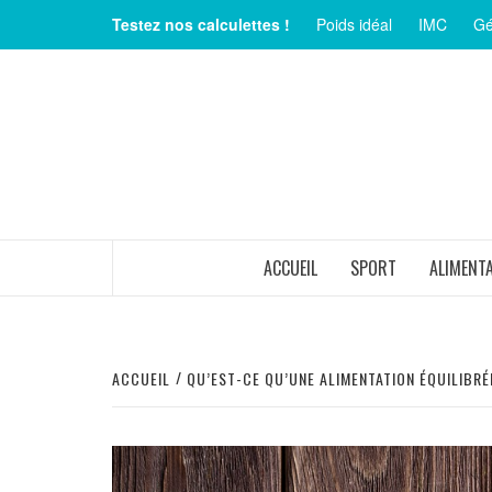
Aller
Testez nos calculettes !
Poids idéal
IMC
Gé
au
contenu
MAGAZINE SUR LE BIEN-ÊTRE ET LA SANTÉ
ACCUEIL
SPORT
ALIMENT
ACCUEIL
QU’EST-CE QU’UNE ALIMENTATION ÉQUILIBRÉ