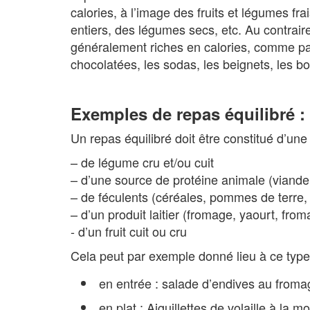
calories, à l’image des fruits et légumes fr
entiers, des légumes secs, etc. Au contrair
généralement riches en calories, comme par 
chocolatées, les sodas, les beignets, les b
Exemples de repas équilibré :
Un repas équilibré doit être constitué d’une 
– de légume cru et/ou cuit
– d’une source de protéine animale (viande
– de féculents (céréales, pommes de terre, 
– d’un produit laitier (fromage, yaourt, froma
​- d’un fruit cuit ou cru
Cela peut par exemple donné lieu à ce type
en entrée : salade d’endives au froma
en plat : Aiguillettes de volaille à l