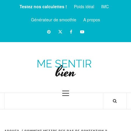
Aller
Testez nos calculettes !
Poids idéal
IMC
au
contenu
Générateur de smoothie
A propos
Pinterest
Twitter
facebook
Youtube
ME
SENTIR
MAGAZINE SUR LE BIEN-ÊTRE ET LA SANTÉ
BIEN
Menu
principal