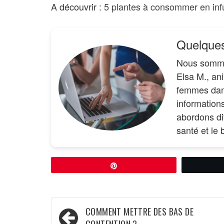
A découvrir :
5 plantes à consommer en inf
Quelques
Nous somm
Elsa M., an
femmes dans
information
abordons di
santé et le 
Épingle
Navigation
COMMENT METTRE DES BAS DE