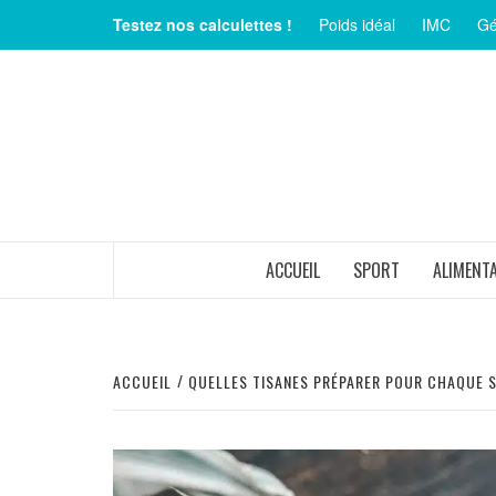
Aller
Testez nos calculettes !
Poids idéal
IMC
Gé
au
contenu
MAGAZINE SUR LE BIEN-ÊTRE ET LA SANTÉ
ACCUEIL
SPORT
ALIMENT
ACCUEIL
QUELLES TISANES PRÉPARER POUR CHAQUE S