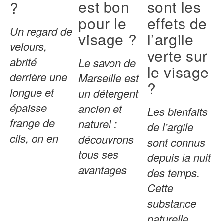
sont les
est bon
?
effets de
pour le
Un regard de
l’argile
visage ?
velours,
verte sur
abrité
Le savon de
le visage
derrière une
Marseille est
?
longue et
un détergent
épaisse
ancien et
Les bienfaits
frange de
naturel :
de l’argile
cils, on en
découvrons
sont connus
tous ses
depuis la nuit
avantages
des temps.
Cette
substance
naturelle