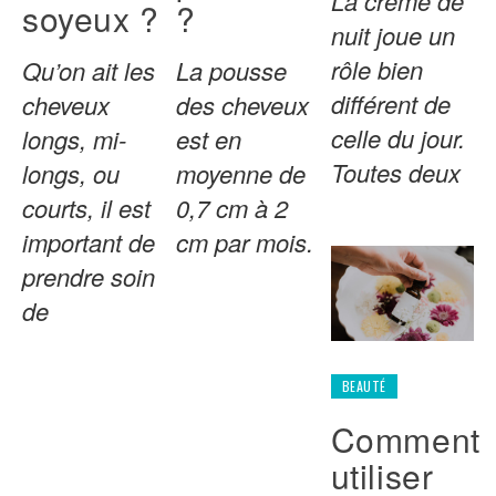
La crème de
soyeux ?
?
nuit joue un
rôle bien
Qu’on ait les
La pousse
différent de
cheveux
des cheveux
celle du jour.
longs, mi-
est en
Toutes deux
longs, ou
moyenne de
courts, il est
0,7 cm à 2
important de
cm par mois.
prendre soin
de
BEAUTÉ
Comment
utiliser