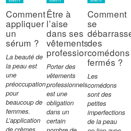
Comment
Être à
Comment
appliquer
l’aise
se
un
dans ses
débarrass
sérum ?
vêtements
des
professionnels
comédons
La beauté de
fermés ?
la peau est
Porter des
une
vêtements
Les
préoccupation
professionnels
comédons
pour
est une
sont des
beaucoup de
obligation
petites
femmes.
dans un
imperfections
L’application
certain
de la peau
de crèmes
nombre de
en lien avec