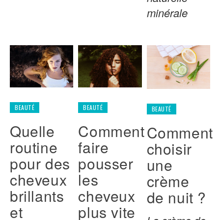
minérale
BEAUTÉ
BEAUTÉ
BEAUTÉ
Quelle
Comment
Comment
routine
faire
choisir
pour des
pousser
une
cheveux
les
crème
brillants
cheveux
de nuit ?
et
plus vite