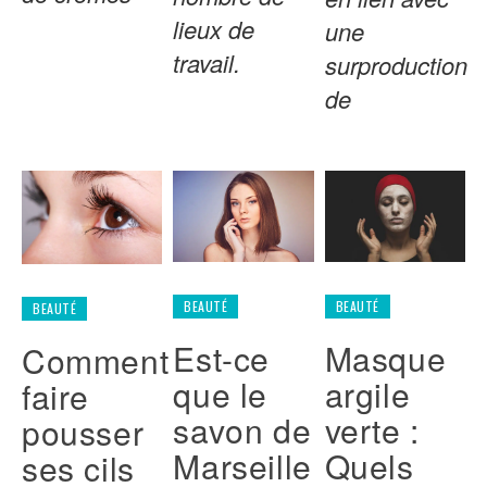
lieux de
une
travail.
surproduction
de
BEAUTÉ
BEAUTÉ
BEAUTÉ
Masque
Est-ce
Comment
argile
que le
faire
verte :
savon de
pousser
Quels
Marseille
ses cils