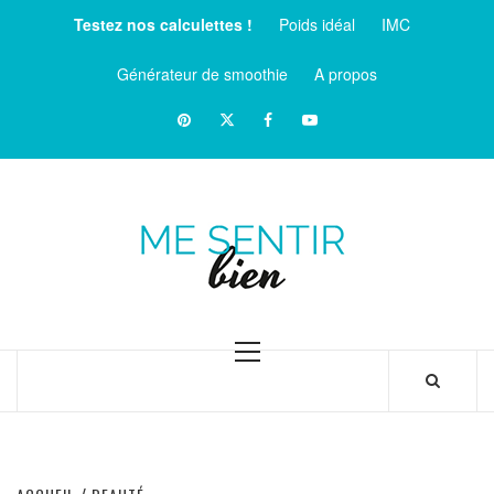
Aller
Testez nos calculettes !
Poids idéal
IMC
au
contenu
Générateur de smoothie
A propos
Pinterest
Twitter
facebook
Youtube
ME
SENTIR
MAGAZINE SUR LE BIEN-ÊTRE ET LA SANTÉ
BIEN
Menu
principal