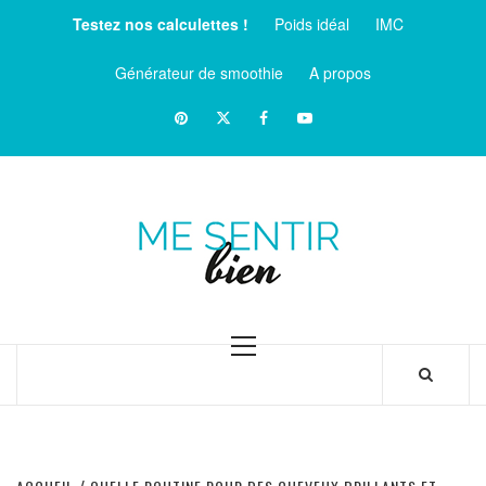
Aller
Testez nos calculettes !
Poids idéal
IMC
au
contenu
Générateur de smoothie
A propos
Pinterest
Twitter
facebook
Youtube
ME
SENTIR
MAGAZINE SUR LE BIEN-ÊTRE ET LA SANTÉ
BIEN
Menu
principal