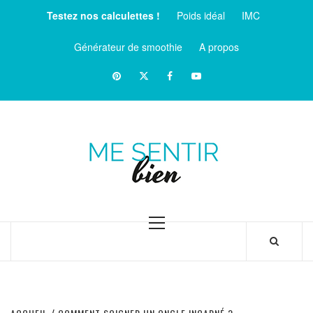
Aller
Testez nos calculettes !
Poids idéal
IMC
au
contenu
Générateur de smoothie
A propos
Pinterest
Twitter
facebook
Youtube
ME
SENTIR
MAGAZINE SUR LE BIEN-ÊTRE ET LA SANTÉ
BIEN
Menu
principal