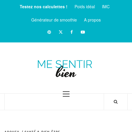
Aller
Testez nos calculettes !
Poids idéal
IMC
au
contenu
Générateur de smoothie
A propos
Pinterest
Twitter
facebook
Youtube
ME
SENTIR
MAGAZINE SUR LE BIEN-ÊTRE ET LA SANTÉ
BIEN
Menu
principal