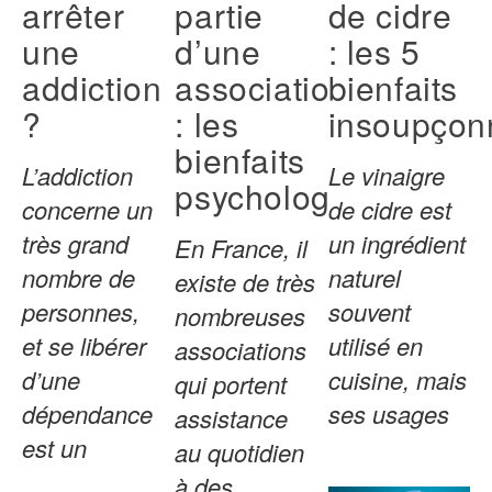
arrêter
partie
de cidre
une
d’une
: les 5
addiction
association
bienfaits
?
: les
insoupçon
bienfaits
L’addiction
Le vinaigre
psychologiques
concerne un
de cidre est
très grand
un ingrédient
En France, il
nombre de
naturel
existe de très
personnes,
souvent
nombreuses
et se libérer
utilisé en
associations
d’une
cuisine, mais
qui portent
dépendance
ses usages
assistance
est un
au quotidien
à des