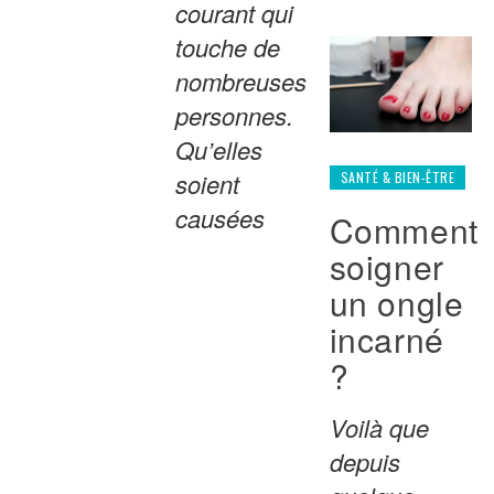
courant qui
touche de
nombreuses
personnes.
Qu’elles
soient
SANTÉ & BIEN-ÊTRE
causées
Comment
soigner
un ongle
incarné
?
Voilà que
depuis