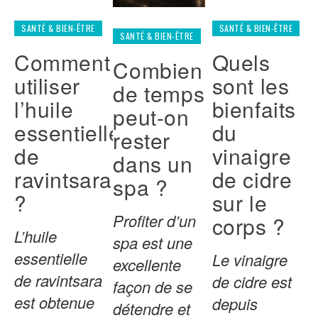
SANTÉ & BIEN-ÊTRE
SANTÉ & BIEN-ÊTRE
SANTÉ & BIEN-ÊTRE
Comment
Quels
Combien
utiliser
sont les
de temps
l’huile
bienfaits
peut-on
essentielle
du
rester
de
vinaigre
dans un
ravintsara
de cidre
spa ?
?
sur le
Profiter d’un
corps ?
L’huile
spa est une
essentielle
Le vinaigre
excellente
de ravintsara
de cidre est
façon de se
est obtenue
depuis
détendre et