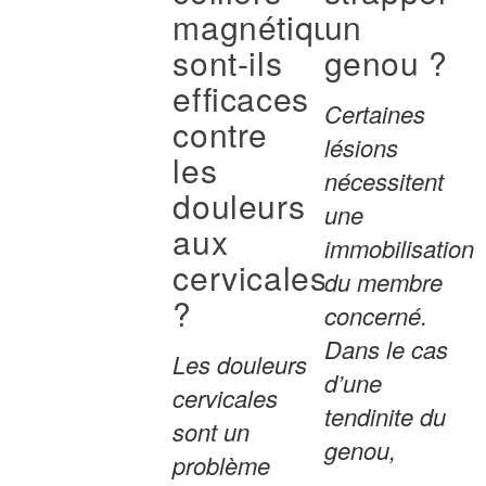
magnétiques
un
sont-ils
genou ?
efficaces
Certaines
contre
lésions
les
nécessitent
douleurs
une
aux
immobilisation
cervicales
du membre
?
concerné.
Dans le cas
Les douleurs
d’une
cervicales
tendinite du
sont un
genou,
problème