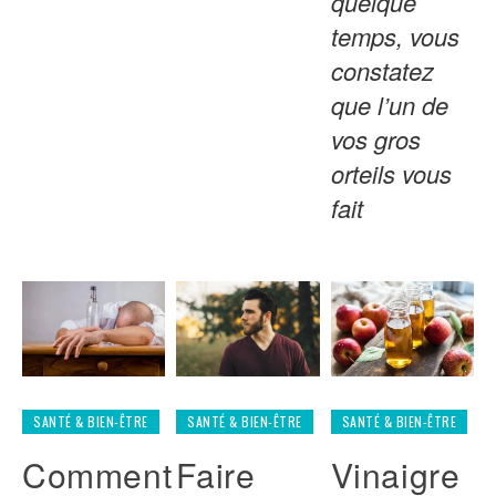
quelque
temps, vous
constatez
que l’un de
vos gros
orteils vous
fait
SANTÉ & BIEN-ÊTRE
SANTÉ & BIEN-ÊTRE
SANTÉ & BIEN-ÊTRE
Comment
Faire
Vinaigre