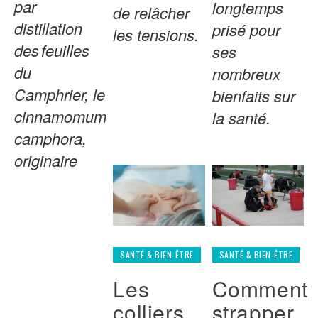
par
longtemps
de relâcher
distillation
prisé pour
les tensions.
des feuilles
ses
du
nombreux
Camphrier, le
bienfaits sur
cinnamomum
la santé.
camphora,
originaire
SANTÉ & BIEN-ÊTRE
SANTÉ & BIEN-ÊTRE
Les
Comment
colliers
strapper