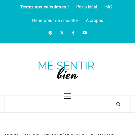
Aller
Testez nos calculettes !
Poids idéal
IMC
au
contenu
Générateur de smoothie
A propos
Pinterest
Twitter
facebook
Youtube
ME
SENTIR
MAGAZINE SUR LE BIEN-ÊTRE ET LA SANTÉ
BIEN
Menu
principal