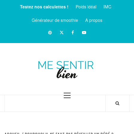
Aller
Testez nos calculettes !
Poids idéal
IMC
au
contenu
Générateur de smoothie
A propos
Pinterest
Twitter
facebook
Youtube
ME
SENTIR
MAGAZINE SUR LE BIEN-ÊTRE ET LA SANTÉ
BIEN
Menu
principal