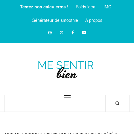
Aller
Testez nos calculettes !
Poids idéal
IMC
au
contenu
Générateur de smoothie
A propos
Pinterest
Twitter
facebook
Youtube
ME
SENTIR
MAGAZINE SUR LE BIEN-ÊTRE ET LA SANTÉ
BIEN
Menu
principal