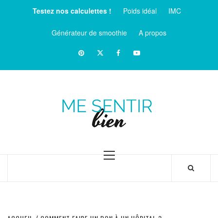
Aller
Testez nos calculettes !
Poids idéal
IMC
au
contenu
Générateur de smoothie
A propos
Pinterest
Twitter
facebook
Youtube
ME
SENTIR
MAGAZINE SUR LE BIEN-ÊTRE ET LA SANTÉ
BIEN
Menu
principal