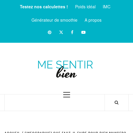
Aller
Testez nos calculettes !
Poids idéal
IMC
au
contenu
Générateur de smoothie
A propos
Pinterest
Twitter
facebook
Youtube
ME
SENTIR
MAGAZINE SUR LE BIEN-ÊTRE ET LA SANTÉ
BIEN
Menu
principal