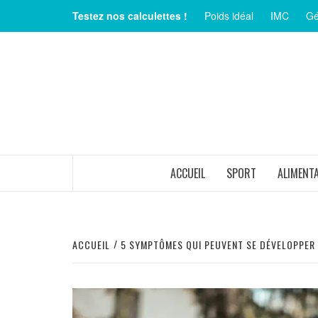
Aller
Testez nos calculettes !
Poids idéal
IMC
Gé
au
contenu
MAGAZINE SUR LE BIEN-ÊTRE ET LA SANTÉ
ACCUEIL
SPORT
ALIMENT
ACCUEIL
5 SYMPTÔMES QUI PEUVENT SE DÉVELOPPER A