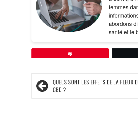
femmes dans
information
abordons di
santé et le 
Épingle
Navigation
QUELS SONT LES EFFETS DE LA FLEUR D
de
CBD ?
l’article