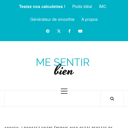
Aller
Testez nos calculettes !
Poids idéal
IMC
au
contenu
Générateur de smoothie
A propos
Pinterest
Twitter
facebook
Youtube
ME
SENTIR
MAGAZINE SUR LE BIEN-ÊTRE ET LA SANTÉ
BIEN
Menu
principal