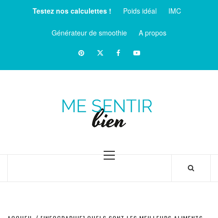
Aller
Testez nos calculettes !
Poids idéal
IMC
au
contenu
Générateur de smoothie
A propos
Pinterest
Twitter
facebook
Youtube
ME
SENTIR
MAGAZINE SUR LE BIEN-ÊTRE ET LA SANTÉ
BIEN
Menu
principal