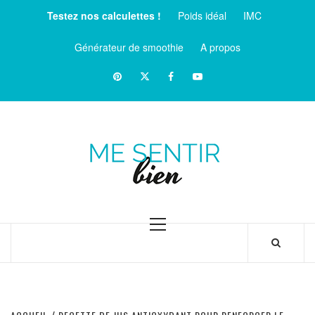
Aller
Testez nos calculettes !
Poids idéal
IMC
au
contenu
Générateur de smoothie
A propos
Pinterest
Twitter
facebook
Youtube
ME
SENTIR
MAGAZINE SUR LE BIEN-ÊTRE ET LA SANTÉ
BIEN
Menu
principal