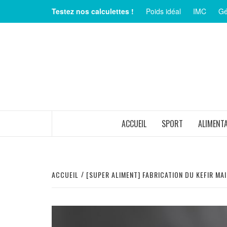
Aller
Testez nos calculettes !
Poids idéal
IMC
Gé
au
contenu
MAGAZINE SUR LE BIEN-ÊTRE ET LA SANTÉ
ACCUEIL
SPORT
ALIMENT
ACCUEIL
[SUPER ALIMENT] FABRICATION DU KEFIR MAI