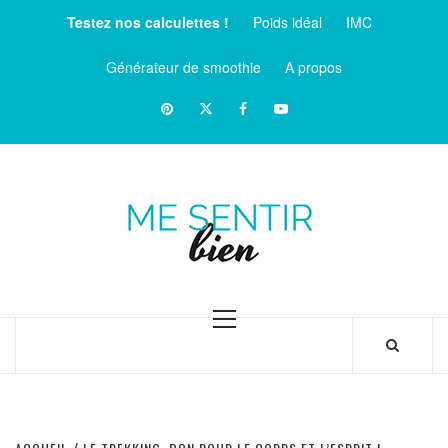
Aller
Testez nos calculettes !
Poids idéal
IMC
au
contenu
Générateur de smoothie
A propos
Pinterest
Twitter
facebook
Youtube
ME
SENTIR
MAGAZINE SUR LE BIEN-ÊTRE ET LA SANTÉ
BIEN
Menu
principal