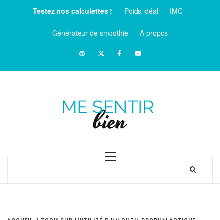
Aller
Testez nos calculettes !
Poids idéal
IMC
au
contenu
Générateur de smoothie
A propos
Pinterest
Twitter
facebook
Youtube
ME
SENTIR
MAGAZINE SUR LE BIEN-ÊTRE ET LA SANTÉ
BIEN
Menu
principal