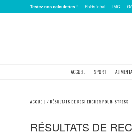
Aller
Testez nos calculettes !
Poids idéal
IMC
Gé
au
contenu
MAGAZINE SUR LE BIEN-ÊTRE ET LA SANTÉ
ACCUEIL
SPORT
ALIMENT
ACCUEIL
RÉSULTATS DE RECHERCHER POUR: STRESS
RÉSULTATS DE RE