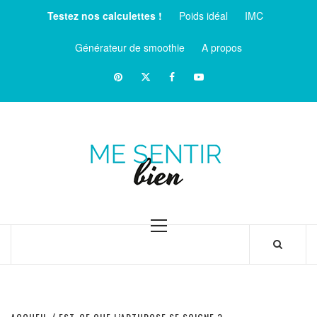
Aller
Testez nos calculettes !
Poids idéal
IMC
au
contenu
Générateur de smoothie
A propos
Pinterest
Twitter
facebook
Youtube
ME
SENTIR
MAGAZINE SUR LE BIEN-ÊTRE ET LA SANTÉ
BIEN
Menu
principal