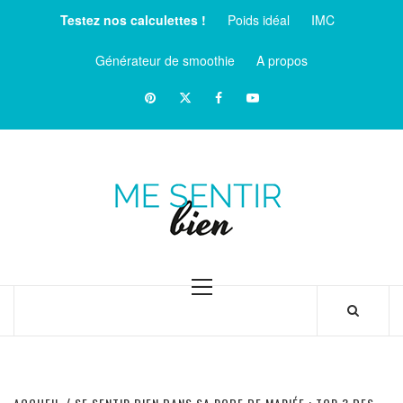
Aller
Testez nos calculettes !
Poids idéal
IMC
au
contenu
Générateur de smoothie
A propos
Pinterest
Twitter
facebook
Youtube
ME
SENTIR
MAGAZINE SUR LE BIEN-ÊTRE ET LA SANTÉ
BIEN
Menu
principal