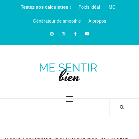
Aller
Testez nos calculettes !
Poids idéal
IMC
au
contenu
Générateur de smoothie
A propos
Pinterest
Twitter
facebook
Youtube
ME
SENTIR
MAGAZINE SUR LE BIEN-ÊTRE ET LA SANTÉ
BIEN
Menu
principal