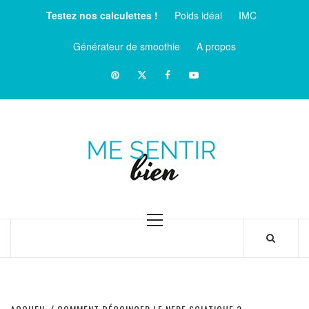
Aller
Testez nos calculettes !
Poids idéal
IMC
au
contenu
Générateur de smoothie
A propos
Pinterest
Twitter
facebook
Youtube
ME
SENTIR
MAGAZINE SUR LE BIEN-ÊTRE ET LA SANTÉ
BIEN
Menu
principal