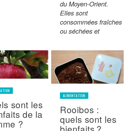
du Moyen-Orient.
Elles sont
consommées fraîches
ou séchées et
TATION
ALIMENTATION
ls sont les
Rooibos :
nfaits de la
quels sont les
mme ?
bienfaits ?