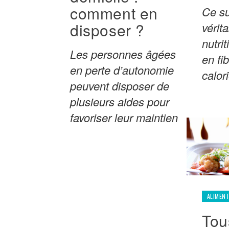
comment en
Ce su
disposer ?
vérit
nutri
Les personnes âgées
en fi
en perte d’autonomie
calor
peuvent disposer de
plusieurs aides pour
favoriser leur maintien
ALIMEN
Tou