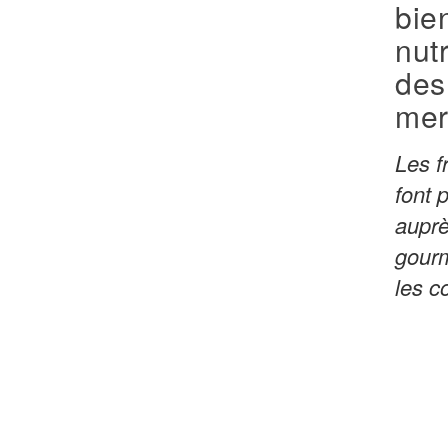
bien
nutr
des 
me
Les f
font 
auprè
gourm
les c