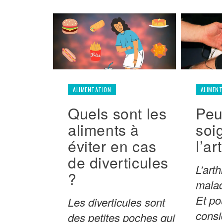
ALIMENTATION
ALIMEN
Quels sont les
Peu
aliments à
soi
éviter en cas
l’ar
de diverticules
L’art
?
malad
Et po
Les diverticules sont
consi
des petites poches qui