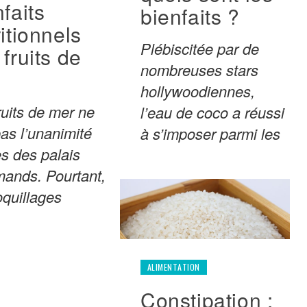
faits
bienfaits ?
itionnels
Plébiscitée par de
fruits de
nombreuses stars
r
hollywoodiennes,
ruits de mer ne
l’eau de coco a réussi
pas l’unanimité
à s’imposer parmi les
s des palais
ands. Pourtant,
oquillages
ALIMENTATION
Constipation :