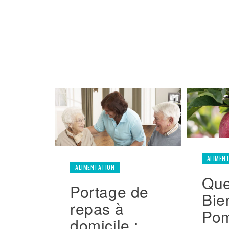
ALIMEN
ALIMENTATION
Que
Portage de
Bie
repas à
Po
domicile :