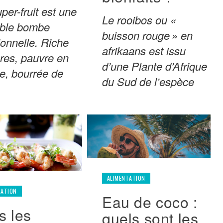
per-fruit est une
Le rooibos ou «
able bombe
buisson rouge » en
tionnelle. Riche
afrikaans est issu
bres, pauvre en
d’une Plante d’Afrique
ie, bourrée de
du Sud de l’espèce
ALIMENTATION
TATION
Eau de coco :
s les
quels sont les