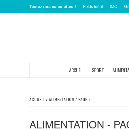
Aller
Testez nos calculettes !
Poids idéal
IMC
Gé
au
contenu
MAGAZINE SUR LE BIEN-ÊTRE ET LA SANTÉ
ACCUEIL
SPORT
ALIMENT
ACCUEIL
ALIMENTATION
PAGE 2
ALIMENTATION - PA